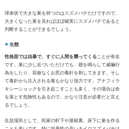
球体状で大きな巣を持つのはスズメバチだけですので、
大きくなった巣を見ればほぼ確実にスズメバチであると
判断することができるでしょう。
生態
性格面では凶暴で、すぐに人間を襲ってくる
ことが有名
です。巣に少し近づいただけでも、翅を鳴らして威嚇行
為をしたり、容赦なくお尻の毒針を刺してきます。そし
て毒針から注入される毒もかなり強力です。アナフィラ
キシーショックを引き起こすことも多く、その場合は命
を落とす危険性もあるので、かなり注意が必要だと言え
るでしょう。
生息場所として、民家の軒下や屋根裏、床下に巣を作る
ことも多いです。特に凶暴性の高いキイロスズメバチは