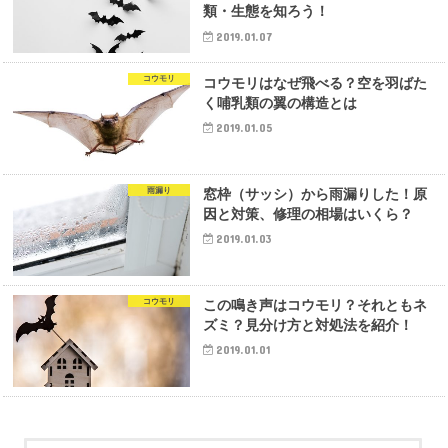
類・生態を知ろう！
2019.01.07
コウモリ
コウモリはなぜ飛べる？空を羽ばた
く哺乳類の翼の構造とは
2019.01.05
雨漏り
窓枠（サッシ）から雨漏りした！原
因と対策、修理の相場はいくら？
2019.01.03
コウモリ
この鳴き声はコウモリ？それともネ
ズミ？見分け方と対処法を紹介！
2019.01.01