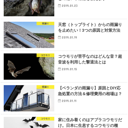
2019.01.23
雨漏り
天窓（トップライト）からの雨漏り
を止めたい！3つの原因と対策方法
2019.01.19
コウモリ
コウモリが苦手なのはどんな音？超
音波を利用した撃退法とは
2019.01.15
雨漏り
【ベランダの雨漏り】原因とDIY応
急処置の方法＆修理費用の相場は？
2019.01.11
コウモリ
家に住み着くのはアブラコウモリだ
け。日本に生息するコウモリの種