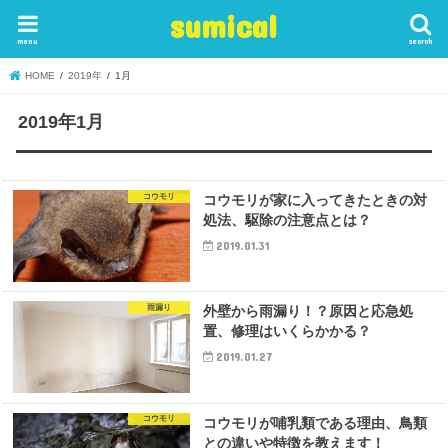
sumical
menu
search
HOME
2019年
1月
2019年1月
コウモリ
コウモリが家に入ってきたときの対
処法、駆除の注意点とは？
2019.01.31
雨漏り
外壁から雨漏り！？原因と応急処
置、修理はいくらかかる？
2019.01.27
コウモリ
コウモリが哺乳類である理由、鳥類
との違いや特徴を教えます！