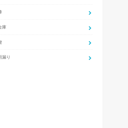
蜂
金庫
鍵
雨漏り