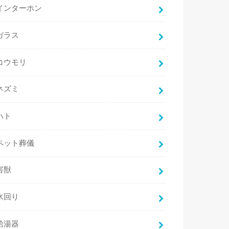
インターホン
ガラス
コウモリ
ネズミ
ハト
ペット葬儀
害獣
水回り
給湯器