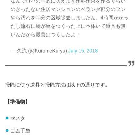
なんでロバの耳的に吠えますが鳩が巣を作るぐらい
のきったない住居マンションのベランダ部分のフン
やら汚れを半分の区域除去しましたん。4時間かかっ
たし流石に鳩が巣をつくった上に本体いて道具も無
いんだから最善はつくしたよ！
— 久流 (@KuromeKuryu)
July 15, 2018
掃除に使う道具と掃除方法は以下の通りです。
【準備物】
マスク
ゴム手袋