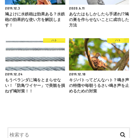
2019.12.3
2020.6.11
鳩よけに水鉄砲は効果ある？水鉄
あなたはもしかしたら手遅れ!?鳩
砲の効果的な使い方を解説しま
の巣を作らせないことに成功した
す！
方法
ハト
ハト
2019.12.24
2019.12.18
もうベランダに鳩をとまらせな
キジバトってどんなハト？鳴き声
い！「防鳥ワイヤー」で美観を損
の特徴や毎朝うるさい鳴き声を止
ねず鳩対策！！
めるための対策