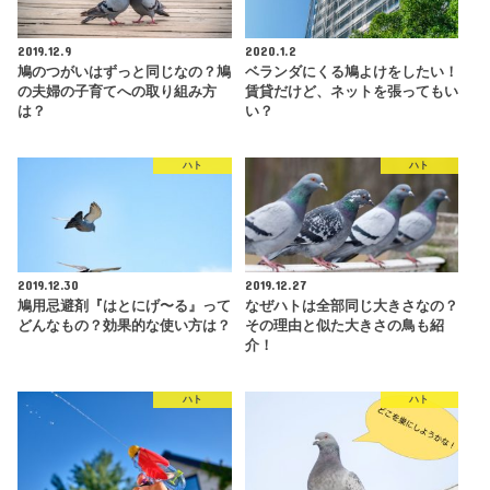
2019.12.9
2020.1.2
鳩のつがいはずっと同じなの？鳩
ベランダにくる鳩よけをしたい！
の夫婦の子育てへの取り組み方
賃貸だけど、ネットを張ってもい
は？
い？
ハト
ハト
2019.12.30
2019.12.27
鳩用忌避剤『はとにげ〜る』って
なぜハトは全部同じ大きさなの？
どんなもの？効果的な使い方は？
その理由と似た大きさの鳥も紹
介！
ハト
ハト