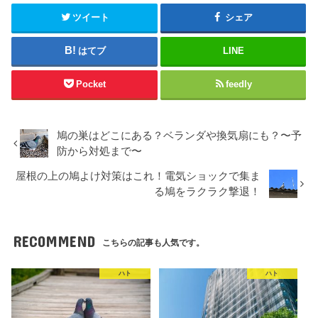
ツイート
シェア
はてブ
LINE
Pocket
feedly
鳩の巣はどこにある？ベランダや換気扇にも？〜予
防から対処まで〜
屋根の上の鳩よけ対策はこれ！電気ショックで集ま
る鳩をラクラク撃退！
RECOMMEND
こちらの記事も人気です。
ハト
ハト