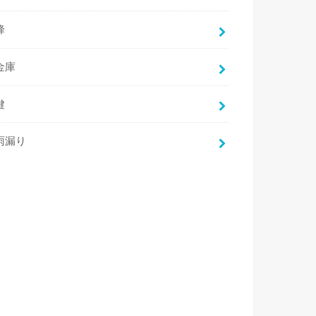
蜂
金庫
鍵
雨漏り