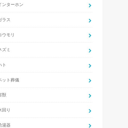
インターホン
ガラス
コウモリ
ネズミ
ハト
ペット葬儀
害獣
水回り
給湯器