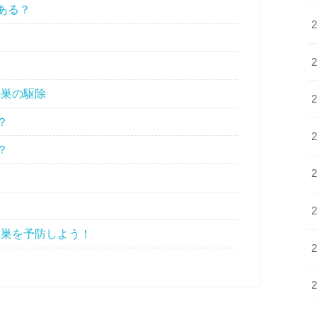
ある？
の巣の駆除
？
？
営巣を予防しよう！