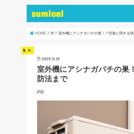
sumical
HOME
蜂
室外機にアシナガバチの巣！？営巣に関する情
蜂
2019.11.12
室外機にアシナガバチの巣
防法まで
PR